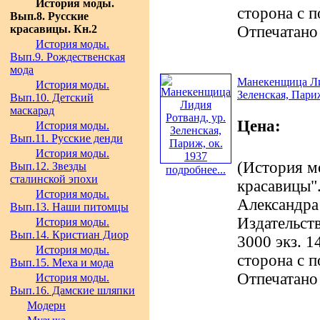
История моды.
сторона с 
Вып.8. Русские
красавицы. Кн.2
Отпечатано
История моды.
Вып.9. Рождественская
мода
Манекенщица Ли
История моды.
Зеленская, Париж
Вып.10. Детский
маскарад
Цена:
История моды.
Вып.11. Русские денди
История моды.
(История м
Вып.12. Звезды
подробнее...
сталинской эпохи
красавицы".
История моды.
Александра
Вып.13. Наши питомцы
Издательст
История моды.
Вып.14. Кристиан Диор
3000 экз. 1
История моды.
сторона с 
Вып.15. Меха и мода
Отпечатано
История моды.
Вып.16. Дамские шляпки
Модерн