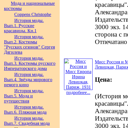
Мода и национальные
красавицы".
костюмы
Александра
Coppens Christophe
Издательст
История моды.
Вып.1. Русские
3000 экз. 1
красавицы. Кн.1
сторона с 
История моды.
Отпечатано
Вып.2. Костюмы
"Русских сезонов" Сергея
Дягилева
История моды.
Мисс Россия и 
Вып.3. Костюмы русского
Левицкая, Париж
Императорского дома
История моды.
Цена:
Вып.4. Звёзды мирового
немого кино
История моды.
подробнее...
(История м
Вып.5. Мода и
путешествия
красавицы".
История моды.
Александра
Вып.6. Пляжная мода
Издательст
История моды.
Вып.7. Свадебная мода
3000 экз. 1