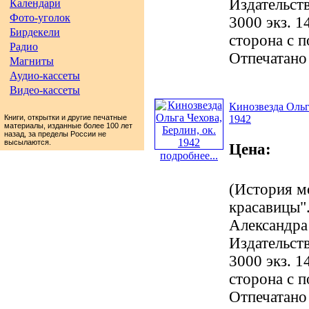
Издательст
Календари
Фото-уголок
3000 экз. 1
Бирдекели
сторона с 
Радио
Отпечатано
Магниты
Аудио-кассеты
Видео-кассеты
Кинозвезда Ольга
Книги, открытки и другие печатные
1942
материалы, изданные более 100 лет
назад, за пределы России не
высылаются.
Цена:
подробнее...
(История м
красавицы".
Александра
Издательст
3000 экз. 1
сторона с 
Отпечатано