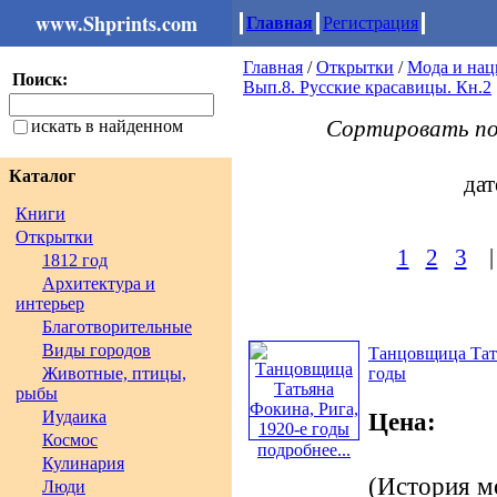
www.Shprints.com
Главная
Регистрация
Главная
/
Открытки
/
Мода и на
Поиск:
Вып.8. Русские красавицы. Кн.2
Сортировать п
искать в найденном
Каталог
дат
Книги
Открытки
1
2
3
1812 год
Архитектура и
интерьер
Благотворительные
Виды городов
Танцовщица Тать
Животные, птицы,
годы
рыбы
Иудаика
Цена:
Космос
подробнее...
Кулинария
(История м
Люди