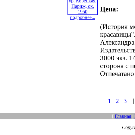
Цена:
подробнее...
(История м
красавицы".
Александра
Издательст
3000 экз. 1
сторона с 
Отпечатано
1
2
3
[
Главная
|
Copyr