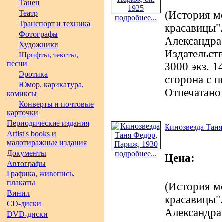
Танец
Театр
(История м
подробнее...
Транспорт и техника
красавицы".
Фотографы
Александра
Художники
Издательст
Шрифты, тексты,
песни
3000 экз. 1
Эротика
сторона с 
Юмор, карикатура,
Отпечатано
комиксы
Конверты и почтовые
карточки
Периодические издания
Кинозвезда Таня
Artist's books и
малотиражные издания
Документы
подробнее...
Цена:
Автографы
Графика, живопись,
плакаты
(История м
Винил
красавицы".
CD-диски
Александра
DVD-диски