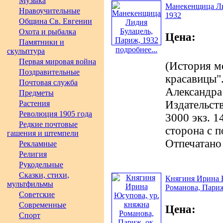
Музыка
Манекенщица Ли
Нравоучительные
1932
Община Св. Евгении
Охота и рыбалка
Цена:
Памятники и
подробнее...
скульптура
Первая мировая война
(История м
Поздравительные
красавицы".
Почтовая служба
Александра
Предметы
Издательст
Растения
Революция 1905 года
3000 экз. 1
Редкие почтовые
сторона с 
гашения и штемпели
Отпечатано
Рекламные
Религия
Рукодельные
Сказки, стихи,
Княгиня Ирина 
мультфильмы
Романова, Париж
Советские
Современные
Цена:
Спорт