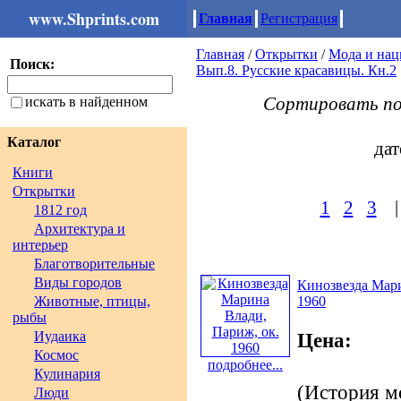
www.Shprints.com
Главная
Регистрация
Главная
/
Открытки
/
Мода и на
Поиск:
Вып.8. Русские красавицы. Кн.2
Сортировать п
искать в найденном
Каталог
дат
Книги
Открытки
1
2
3
1812 год
Архитектура и
интерьер
Благотворительные
Виды городов
Кинозвезда Мари
Животные, птицы,
1960
рыбы
Иудаика
Цена:
Космос
подробнее...
Кулинария
(История м
Люди