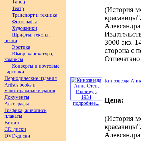
Танец
Театр
(История м
Транспорт и техника
красавицы".
Фотографы
Александра
Художники
Издательст
Шрифты, тексты,
песни
3000 экз. 1
Эротика
сторона с 
Юмор, карикатура,
Отпечатано
комиксы
Конверты и почтовые
карточки
Периодические издания
Кинозвезда Анна
Artist's books и
малотиражные издания
Документы
Цена:
подробнее...
Автографы
Графика, живопись,
плакаты
(История м
Винил
красавицы".
CD-диски
Александра
DVD-диски