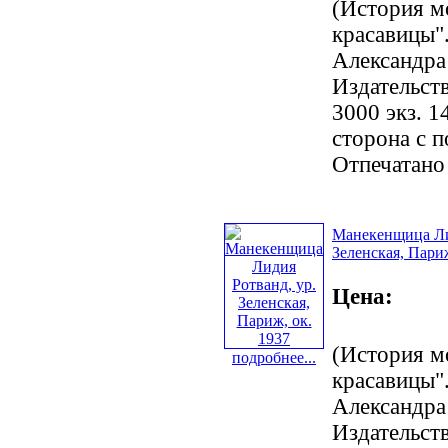
(История м
красавицы".
Александра
Издательст
3000 экз. 1
сторона с 
Отпечатано
Манекенщица Ли
Зеленская, Париж
Цена:
(История м
подробнее...
красавицы".
Александра
Издательст