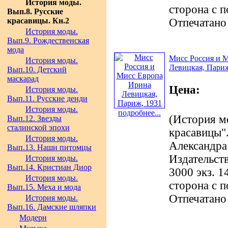
История моды.
сторона с 
Вып.8. Русские
красавицы. Кн.2
Отпечатано
История моды.
Вып.9. Рождественская
мода
Мисс Россия и 
История моды.
Левицкая, Париж
Вып.10. Детский
маскарад
Цена:
История моды.
Вып.11. Русские денди
История моды.
подробнее...
(История м
Вып.12. Звезды
сталинской эпохи
красавицы".
История моды.
Александра
Вып.13. Наши питомцы
Издательст
История моды.
Вып.14. Кристиан Диор
3000 экз. 1
История моды.
сторона с 
Вып.15. Меха и мода
Отпечатано
История моды.
Вып.16. Дамские шляпки
Модерн