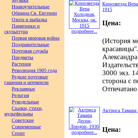
Музыка
Кинозвезда Вера
Нравоучительные
1915
Община Св. Евгении
Охота и рыбалка
Цена:
Памятники и
подробнее...
скульптура
Первая мировая война
(История м
Поздравительные
красавицы".
Почтовая служба
Александра
Предметы
Издательст
Растения
Революция 1905 года
3000 экз. 1
Редкие почтовые
сторона с 
гашения и штемпели
Отпечатано
Рекламные
Религия
Рукодельные
Сказки, стихи,
Актриса Тамара 
мультфильмы
Советские
Современные
Цена:
подробнее...
Спорт