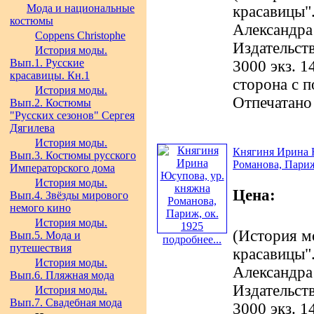
Мода и национальные
красавицы".
костюмы
Александра
Coppens Christophe
Издательст
История моды.
Вып.1. Русские
3000 экз. 1
красавицы. Кн.1
сторона с 
История моды.
Отпечатано
Вып.2. Костюмы
"Русских сезонов" Сергея
Дягилева
История моды.
Княгиня Ирина 
Вып.3. Костюмы русского
Романова, Париж
Императорского дома
История моды.
Цена:
Вып.4. Звёзды мирового
немого кино
История моды.
(История м
Вып.5. Мода и
подробнее...
путешествия
красавицы".
История моды.
Александра
Вып.6. Пляжная мода
Издательст
История моды.
Вып.7. Свадебная мода
3000 экз. 1