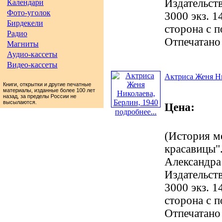
Издательст
Календари
Фото-уголок
3000 экз. 1
Бирдекели
сторона с 
Радио
Отпечатано
Магниты
Аудио-кассеты
Видео-кассеты
Актриса Женя Ни
Книги, открытки и другие печатные
материалы, изданные более 100 лет
назад, за пределы России не
высылаются.
Цена:
подробнее...
(История м
красавицы".
Александра
Издательст
3000 экз. 1
сторона с 
Отпечатано