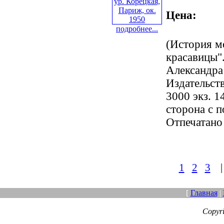
Цена:
подробнее...
(История м
красавицы".
Александра
Издательст
3000 экз. 1
сторона с 
Отпечатано
1
2
3
[
Главная
|
Copyr