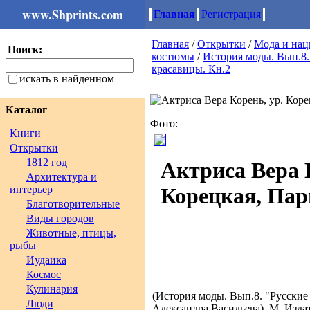
www.Shprints.com
Главная
Регистрация
Главная
/
Открытки
/
Мода и на
Поиск:
костюмы
/
История моды. Вып.8.
красавицы. Кн.2
искать в найденном
Каталог
Фото:
Книги
Открытки
1812 год
Актриса Вера К
Архитектура и
интерьер
Корецкая, Пари
Благотворительные
Виды городов
Животные, птицы,
рыбы
Иудаика
Космос
Кулинария
(История моды. Вып.8. "Русские
Люди
Александра Васильева). М. Изда