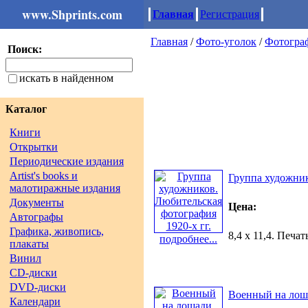
www.Shprints.com
Главная
Регистрация
Главная
/
Фото-уголок
/
Фотогра
Поиск:
искать в найденном
Каталог
Книги
Открытки
Периодические издания
Artist's books и
Группа художник
малотиражные издания
Документы
Цена:
Автографы
Графика, живопись,
8,4 х 11,4. Печа
подробнее...
плакаты
Винил
CD-диски
DVD-диски
Военный на лоша
Календари