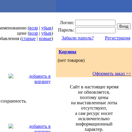
Логин:
наименованию (
возр
|
убыв
)
Пароль:
цене (
возр
|
убыв
)
Забыли пароль?
Регистрация
обавления (
старые
|
новые
)
Корзина
(нет товаров)
Оформить заказ >>
Сайт в настоящее время
не обновляется,
поэтому цены
 сохранность.
на выставленные лоты
отсутствуют,
а сам ресурс носит
исключительно
информационный
характер.