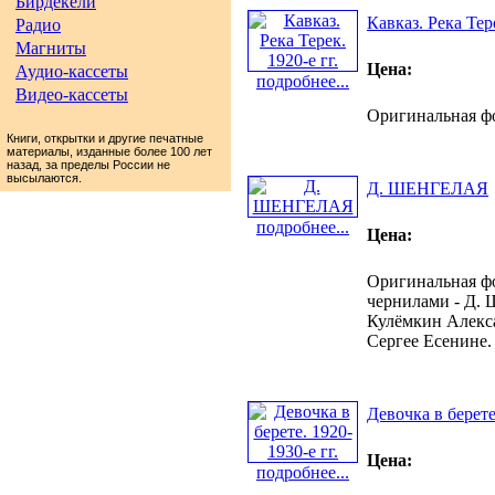
Бирдекели
Кавказ. Река Тере
Радио
Магниты
Цена:
Аудио-кассеты
подробнее...
Видео-кассеты
Оригинальная фот
Книги, открытки и другие печатные
материалы, изданные более 100 лет
назад, за пределы России не
высылаются.
Д. ШЕНГЕЛАЯ
подробнее...
Цена:
Оригинальная фот
чернилами - Д. 
Кулёмкин Алекса
Сергее Есенине.
Девочка в берете
Цена:
подробнее...