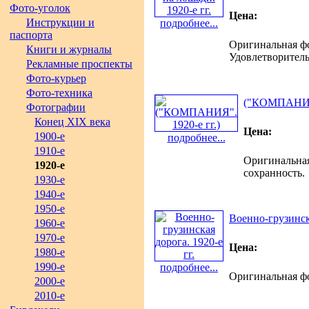
Фото-уголок
Цена:
Инструкции и
подробнее...
паспорта
Оригинальная фот
Книги и журналы
Удовлетворитель
Рекламные проспекты
Фото-курьер
Фото-техника
("КОМПАНИЯ"
Фотографии
Конец XIX века
Цена:
1900-е
подробнее...
1910-е
Оригинальная 
1920-е
сохранность.
1930-е
1940-е
1950-е
Военно-грузинска
1960-е
1970-е
Цена:
1980-е
1990-е
подробнее...
Оригинальная фо
2000-е
2010-е