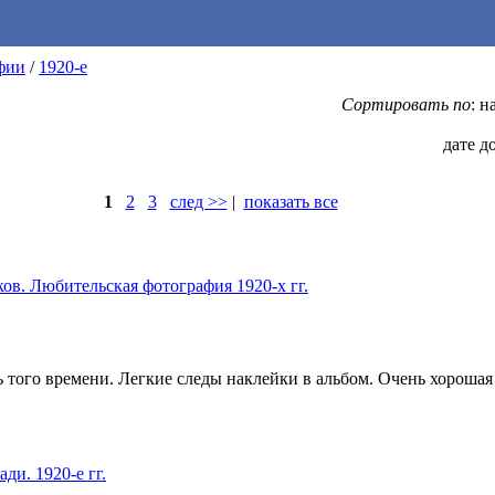
фии
/
1920-е
Сортировать по
: 
дате д
1
2
3
след >>
|
показать все
ов. Любительская фотография 1920-х гг.
ть того времени. Легкие следы наклейки в альбом. Очень хорошая
ди. 1920-е гг.