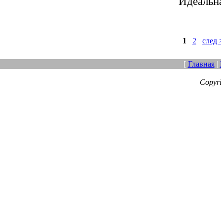
Идеальн
1
2
след 
[
Главная
|
Copyr