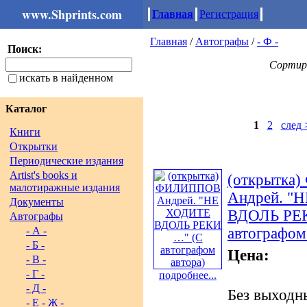
www.Shprints.com
Главная
Регистрация
Главная
/
Автографы
/
- Ф -
Поиск:
Сортир
искать в найденном
Каталог
1
2
след 
Книги
Открытки
Периодические издания
Artist's books и
(открытк
малотиражные издания
Андрей. "
Документы
ВДОЛЬ РЕ
Автографы
- А -
автографом
- Б -
Цена:
- В -
- Г -
подробнее...
- Д -
Без выходн
- Е - Ж -