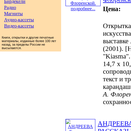
Бирдекели
Радио
Цена:
подробнее...
Магниты
Аудио-кассеты
Открытка
Видео-кассеты
искусства
Книги, открытки и другие печатные
выставке 
материалы, изданные более 100 лет
назад, за пределы России не
(2001). [
высылаются.
"Kiasma".
14,7 х 10
сопровод
текст и т
карандаш
А. Флоре
сохраннос
АНДРЕЕВА 