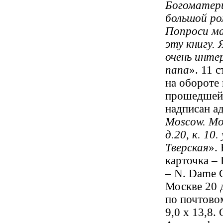
Богоматери
большой ро
Попроси ма
эту книгу.
очень инте
папа
». 11 
на обороте
прошедшей 
надписан ад
Moscow. Мо
д.20, к. 10.
Тверская
».
карточка – 
– N. Dame 
Москве 20 д
по почтово
9,0 х 13,8.