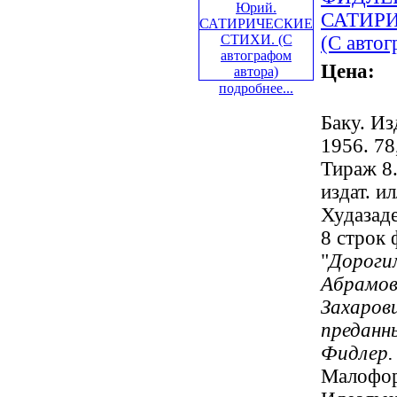
САТИРИ
(С автог
Цена:
подробнее...
Баку. Из
1956. 78,
Тираж 8.
издат. и
Худазаде
8 строк 
"
Дороги
Абрамов
Захаров
преданн
Фидлер. 
Малофор