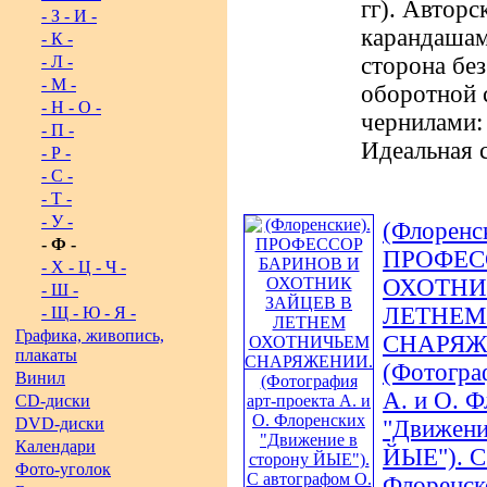
гг). Авторс
- З - И -
карандашам
- К -
- Л -
сторона без
- М -
оборотной 
- Н - О -
чернилами:
- П -
Идеальная 
- Р -
- С -
- Т -
- У -
(Флоренс
- Ф -
ПРОФЕС
- Х - Ц - Ч -
ОХОТНИ
- Ш -
ЛЕТНЕМ
- Щ - Ю - Я -
Графика, живопись,
СНАРЯЖ
плакаты
(Фотогра
Винил
А. и О. 
CD-диски
DVD-диски
"Движени
Календари
ЙЫЕ"). С
Фото-уголок
Флоренск