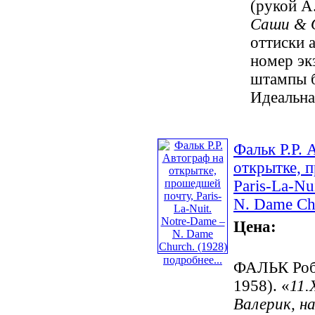
(рукой А
Саши & 
оттиски 
номер эк
штампы б
Идеальна
Фальк Р.Р. 
открытке, 
Paris-La-Nu
N. Dame Ch
Цена:
подробнее...
ФАЛЬК Робе
1958). «
11.
Валерик, н