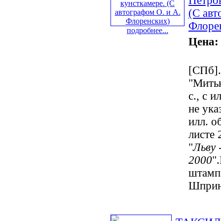
Петров
(С авт
Флоре
подробнее...
Цена:
[СПб].
"Митьк
с., с 
не указ
илл. о
листе 
"
Льву 
2000
"
штамп
Шприн