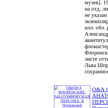
музея]. 19
на отд. л
не указа
экземпляр
илл. обл.
Александ
авантитул
фломастер
Флоренски
листе от
Льва Шпр
сохраннос
О&А 
АНАТ
ПЕРС