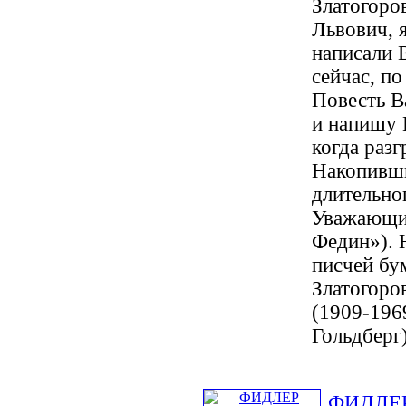
Златогоро
Львович, я
написали 
сейчас, по
Повесть В
и напишу 
когда разг
Накопивши
длительно
Уважающий
Федин»). 
писчей бу
Златогоро
(1909-1969
Гольдберг
ФИДЛЕР