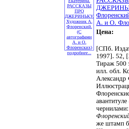
РАССКАЗ
ДЖЕРИНЬК
Флоренский
А. и О. Фл
Цена:
[СПб. Издат
подробнее...
1997]. 52, [
Тираж 500 э
илл. обл. К
Александр 
Иллюстраци
Флоренские
авантитуле 
чернилами:
Флоренский
же штамп б