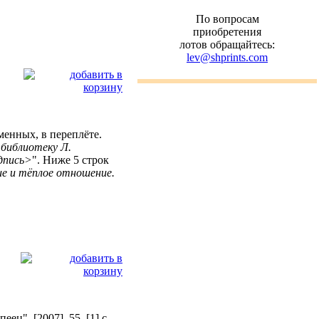
По вопросам
приобретения
лотов обращайтесь:
lev@shprints.com
именных, в переплёте.
 библиотеку Л.
одпись>
". Ниже 5 строк
ие и тёплое отношение.
ц". [2007]. 55, [1] c.