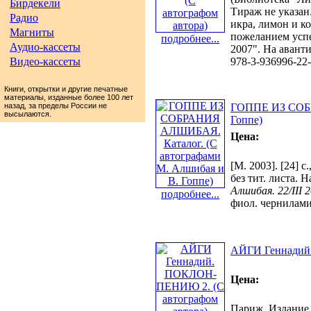
Бирдекели
Тираж не указан.
Радио
икра, лимон и к
Магниты
пожеланием успех
подробнее...
Аудио-кассеты
2007". На авант
Видео-кассеты
978-3-936996-22
Книги, открытки и другие печатные
материалы, изданные более 100 лет
назад, за пределы России не
ГОППЕ ИЗ СОБР
высылаются.
Гоппе)
Цена:
[М. 2003]. [24] с
без тит. листа. 
Алшибая. 22/III 
подробнее...
фиол. чернилами
АЙГИ Геннадий
Цена:
Париж. Издание Н