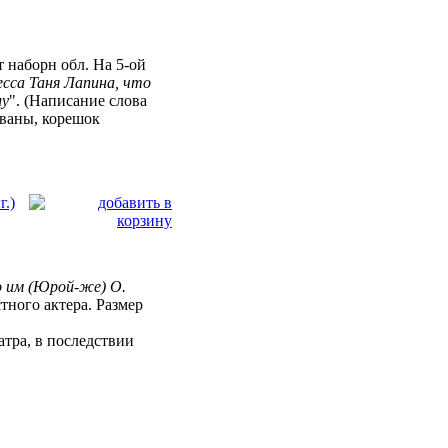
фт наборн обл. На 5-ой
сса Таня Лапина, что
лу
". (Написание слова
ованы, корешок
.)
о им (Юрой-же) О.
тного актера. Размер
атра, в последствии