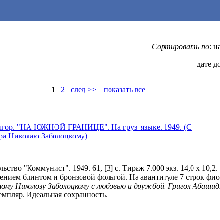
Сортировать по
: 
дате д
1
2
след >>
|
показать все
ор. "НА ЮЖНОЙ ГРАНИЦЕ". На груз. языке. 1949. (С
ора Николаю Заболоцкому)
ьство "Коммунист". 1949. 61, [3] с. Тираж 7.000 экз. 14,0 х 10,2.
нением блинтом и бронзовой фольгой. На авантитуле 7 строк фио
му Николозу Заболоцкому с любовью и дружбой. Григол Абашидзе
мпляр. Идеальная сохранность.