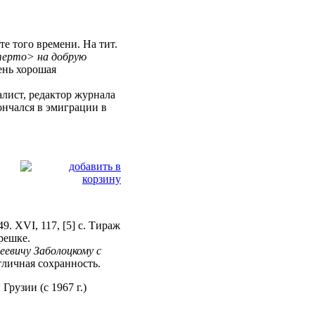
ёте того времени. На тит.
терто> на добрую
ень хорошая
лист, редактор журнала
ончался в эмиграции в
9. XVI, 117, [5] с. Тираж
орешке.
еевичу Заболоцкому с
тличная сохранность.
Грузии (с 1967 г.)