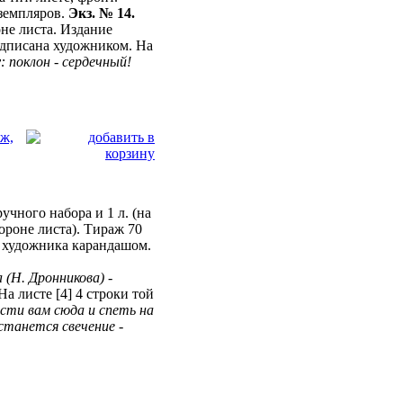
кземпляров.
Экз. № 14.
оне листа. Издание
подписана художником. На
: поклон - сердечный!
ж,
учного набора и 1 л. (на
ороне листа). Тираж 70
ю художника карандашом.
(Н. Дронникова) -
 На листе [4] 4 строки той
нести вам сюда и спеть на
станется свечение -