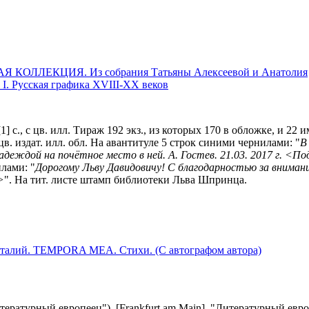
КОЛЛЕКЦИЯ. Из собрания Татьяны Алексеевой и Анатолия
ь I. Русская графика XVIII-XX веков
[1] с., с цв. илл. Тираж 192 экз., из которых 170 в обложке, и 22 
 цв. издат. илл. обл. На авантитуле 5 строк синими чернилами: "
В
деждой на почётное место в ней. А. Гостев. 21.03. 2017 г. <П
лами: "
Дорогому Льву Давидовичу! С благодарностью за вниман
>
". На тит. листе штамп библиотеки Льва Шпринца.
лий. TEMPORA MEA. Стихи. (С автографом автора)
ературный европеец"). [Frankfurt am Main]. "Литературный европее