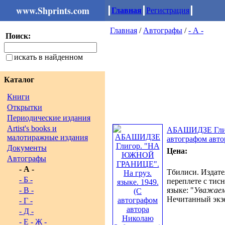
www.Shprints.com
Главная
Регистрация
Главная
/
Автографы
/
- А -
Поиск:
искать в найденном
Каталог
Книги
Открытки
Периодические издания
Artist's books и
АБАШИДЗЕ Глиг
малотиражные издания
автографом авт
Документы
Цена:
Автографы
- А -
Тбилиси. Издател
- Б -
переплете с тис
- В -
языке: "
Уважаемо
Нечитанный экзе
- Г -
- Д -
- Е - Ж -