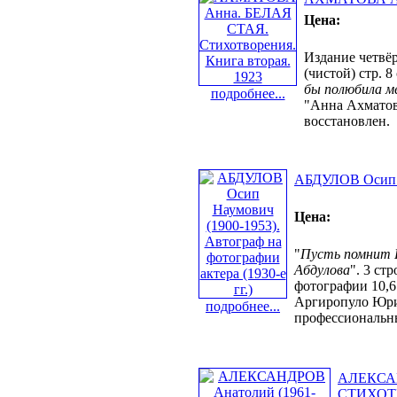
Цена:
Издание четвёрт
(чистой) стр. 8
бы полюбила м
подробнее...
"Анна Ахматов
восстановлен.
АБДУЛОВ Осип На
Цена:
"
Пусть помнит Ю
Абдулова
". 3 ст
фотографии 10,6
Аргиропуло Юрий
подробнее...
профессиональн
АЛЕКСАНД
СТИХОТВ