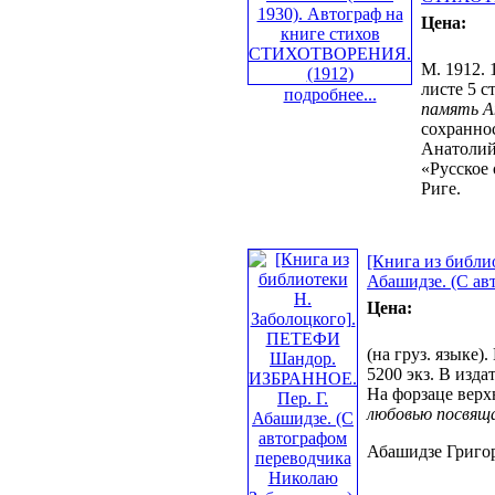
Цена:
М. 1912. 
листе 5 
подробнее...
память Ан
сохраннос
Анатолий
«Русское 
Риге.
[Книга из библ
Абашидзе. (С ав
Цена:
(на груз. языке)
5200 экз. В изда
На форзаце верх
любовью посвяща
Абашидзе Григор 