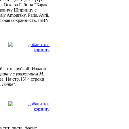
ны Оскара Рабина "Барак,
видовичу Шпринцу с
y Amoursky. Paris. Avril,
льная сохранность. ISBN
. обл. с вырубкой. Издано
ринцу с уважением М.
 На стр. [5] 4 строки
 Гоппе
".
 тит. листе, фронт.