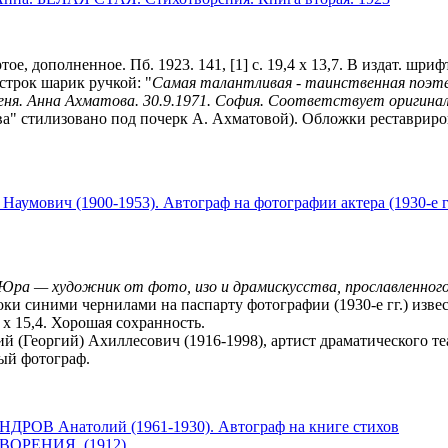
ое, дополненное. Пб. 1923. 141, [1] с. 19,4 х 13,7. В издат. шри
 строк шарик ручкой: "
Самая талантливая - таинственная поэте
еня. Анна Ахматова. 30.9.1971. София. Соответствует оригина
а" стилизовано под почерк А. Ахматовой). Обложки реставрир
умович (1900-1953). Автограф на фотографии актера (1930-е гг
ра — художник от фото, изо и драмискусства, прославленног
роки синими чернилами на паспарту фотографии (1930-е гг.) извес
 х 15,4. Хорошая сохранность.
 (Георгий) Ахиллесович (1916-1998), артист драматического те
ый фотограф.
РОВ Анатолий (1961-1930). Автограф на книге стихов
ОРЕНИЯ. (1912)