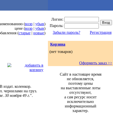
Логин:
наименованию (
возр
|
убыв
)
Пароль:
цене (
возр
|
убыв
)
Забыли пароль?
Регистрация
обавления (
старые
|
новые
)
Корзина
(нет товаров)
Оформить заказ >>
Сайт в настоящее время
не обновляется,
поэтому цены
 В издат. коленкор.
на выставленные лоты
л. чернилами на груз.
отсутствуют,
. 30 ноября 49 г.
".
а сам ресурс носит
исключительно
информационный
характер.