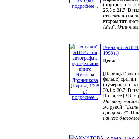
(портрет, пролож
подробнее...
25,5 х 21,7. В и
отпечатано на л
втором тит. лист
Айги
". Отличная
Геннадий АЙГИ. 
1998 г.)
Цена:
[Париж]. Издание
фальце) оригин. 
(нумерованных) 
30,1 х 20,7. В из
На листе [3] 8 с
подробнее...
Мастеру московс
же рукой: "
Есть 
прощанье?
". И 
нашего благосло
АХМАТОВА Анн