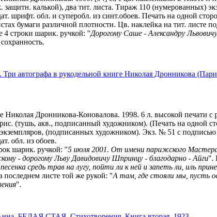
. защитн. калькой), два тит. листа. Тираж 110 (нумерованных) э
здат. шрифт. обл. и суперобл. из синт.обоев. Печать на одной стор
истах бумаги различной плотности. Цв. наклейка на тит. листе 
е 4 строки шарик. ручкой: "
Дорогому Саше - Александру Львовичу
 сохранность.
Три автографа в рукодельной книге Николая Дронникова (Пари
 Николая Дронникова-Коновалова. 1998. 6 л. высокой печати с р
рис. (тушь, акв., подписанный художником). (Печать на одной ст
экземпляров, (подписанных художником). Экз. № 51 с подпись
дат. обл. из обоев.
трок шарик. ручкой: "
5 июля 2001. От имени парижского Мастера 
кому - дорогому Льву Давидовичу Шпринцу - благодарно - Айги
".
песенка средь трав на лугу, пойти ли к ней и запеть ли, иль при
на последнем листе той же рукой: "
А там, где стояли мы, пусть о
вения
".
а. БЕЛАЯ СТАЯ. Стихотворения. Книга вторая. 1923