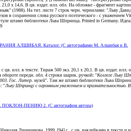
 21,0 х 14,6. В цв. издат. илл. обл. На обложке - фрагмент карти
оньяк" (1988). На тит. листе 7 строк черн. чернилами: "Льву Да
ов в сохранении слова русского поэтического - с уважением Vital
итуле штамп библиотеки Льва Шпринца. Printed in Germany. Идеа
-9
АНИЯ АЛШИБАЯ. Каталог. (С автографами М. Алшибая и В.
., с цв. илл. в тексте. Тираж 500 экз. 20,1 х 20,1. В цв. издат. илл
На обороте передн. обл. 4 строки шарик. ручкой: "
Коллеге Льву Шп
2003. Гос. Литер. музей
". Там же штамп библиотеки Льва Шпринца.
: "
Льву Шпринцу с огромным уважением и признательностью. В.
. ПОКЛОН-ПЕНИЮ 2. (С автографом автора)
иколая Дронникова. 1999. [94] c., с цв. наклейками в тексте и на