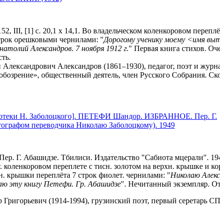
152, III, [1] с. 20,1 х 14,1. Во владельческом коленкоровом перепл
строк орешковыми чернилами: "
Дорогому ученику моему <имя вы
атолий Александров. 7 ноября 1912 г.
" Первая книга стихов. Оч
ть.
 Александрович Александров (1861–1930), педагог, поэт и журна
обозрение», общественный деятель, член Русского Собрания. Ск
иотеки Н. Заболоцкого]. ПЕТЕФИ Шандор. ИЗБРАННОЕ. Пер. Г.
тографом переводчика Николаю Заболоцкому). 1949
. Пер. Г. Абашидзе. Тбилиси. Издательство "Сабиота мцерали". 194
т. коленкоровом переплете с тисн. золотом на верхн. крышке и к
н. крышки переплёта 7 строк фиолет. чернилами: "
Николаю Алекс
ю эту книгу Петефи. Гр. Абашидзе
". Нечитанный экземпляр. О
Григорьевич (1914-1994), грузинский поэт, первый серетарь СП 