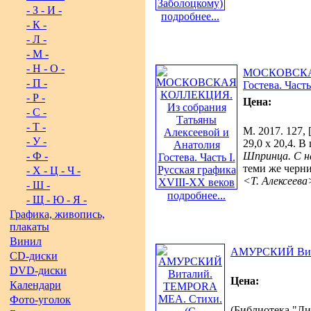
- З - И -
подробнее...
- К -
- Л -
- М -
- Н - О -
МОСКОВСКАЯ 
- П -
Гостева. Част
- Р -
Цена:
- С -
- Т -
М. 2017. 127, 
- У -
29,0 х 20,4. В
- Ф -
Шпринца. С на
теми же черни
- Х - Ц - Ч -
<Т. Алексеева
- Ш -
подробнее...
- Щ - Ю - Я -
Графика, живопись,
плакаты
Винил
АМУРСКИЙ Вита
CD-диски
DVD-диски
Цена:
Календари
Фото-уголок
(Библиотека "Лит