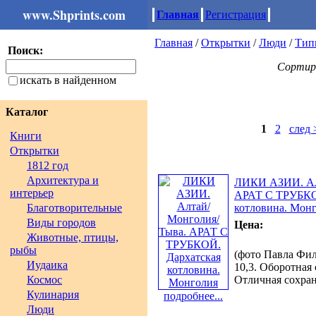
www.Shprints.com
Главная
Регистрация
Главная
/
Открытки
/
Люди
/
Тип
Поиск:
Сортир
искать в найденном
Каталог
1
2
след 
Книги
Открытки
1812 год
Архитектура и
ЛИКИ АЗИИ. Ал
интерьер
АРАТ С ТРУБКО
Благотворительные
котловина. Мон
Виды городов
Цена:
Животные, птицы,
рыбы
(фото Павла Фила
Иудаика
10,3. Оборотная
Космос
Отличная сохран
Кулинария
подробнее...
Люди