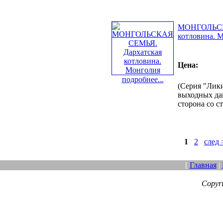
МОНГОЛЬСК
котловина. 
Цена:
подробнее...
(Серия "Лики
выходных дан
сторона со с
1
2
след 
[
Главная
|
Copyr