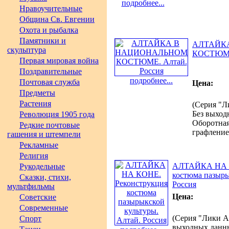
подробнее...
Нравоучительные
Община Св. Евгении
Охота и рыбалка
Памятники и
АЛТАЙК
скульптура
КОСТЮМЕ.
Первая мировая война
Поздравительные
подробнее...
Почтовая служба
Цена:
Предметы
Растения
(Серия "Л
Без выходн
Революция 1905 года
Оборотная
Редкие почтовые
графление
гашения и штемпели
Рекламные
Религия
АЛТАЙКА НА К
Рукодельные
костюма пазыры
Сказки, стихи,
Россия
мультфильмы
Цена:
Советские
Современные
(Серия "Лики А
Спорт
выходных данных