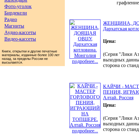
графление
Фото-уголок
Бирдекели
Радио
ЖЕНЩИНА, ДО
Магниты
Дархатская котл
Аудио-кассеты
Видео-кассеты
Цена:
Книги, открытки и другие печатные
(Серия "Лики Аз
материалы, изданные более 100 лет
назад, за пределы России не
выходных данных.
подробнее...
высылаются.
сторона со стан
КАЙЧИ - МАС
ПЕНИЯ, ИГРА
Алтай. Россия
Цена:
(Серия "Лики Аз
выходных данных.
сторона со стан
подробнее...