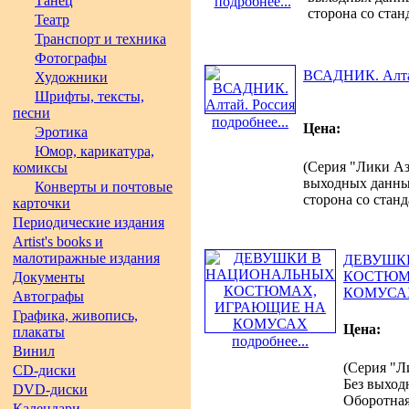
Танец
подробнее...
сторона со ста
Театр
Транспорт и техника
Фотографы
ВСАДНИК. Алта
Художники
Шрифты, тексты,
песни
подробнее...
Цена:
Эротика
Юмор, карикатура,
(Серия "Лики Аз
комиксы
выходных данных.
Конверты и почтовые
сторона со стан
карточки
Периодические издания
Artist's books и
малотиражные издания
ДЕВУШК
КОСТЮМ
Документы
КОМУСА
Автографы
Графика, живопись,
Цена:
плакаты
подробнее...
Винил
(Серия "Л
CD-диски
Без выходн
DVD-диски
Оборотная
Календари