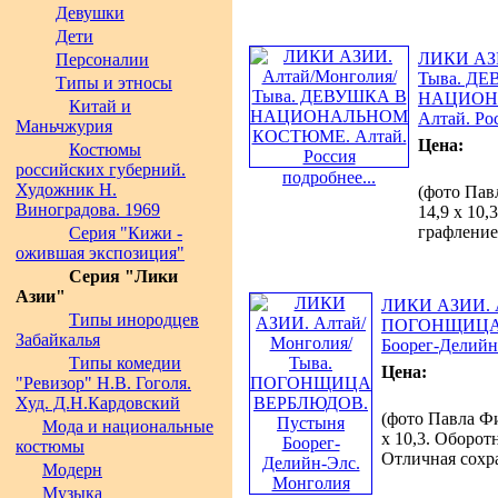
Девушки
Дети
ЛИКИ АЗИ
Персоналии
Тыва. Д
Типы и этносы
НАЦИОН
Китай и
Алтай. Ро
Маньчжурия
Цена:
Костюмы
российских губерний.
подробнее...
Художник Н.
(фото Пав
Виноградова. 1969
14,9 х 10
графление
Серия "Кижи -
ожившая экспозиция"
Серия "Лики
Азии"
ЛИКИ АЗИИ. А
Типы инородцев
ПОГОНЩИЦА 
Забайкалья
Боорег-Делийн
Типы комедии
Цена:
"Ревизор" Н.В. Гоголя.
Худ. Д.Н.Кардовский
(фото Павла Фи
Мода и национальные
х 10,3. Оборот
костюмы
Отличная сохр
Модерн
Музыка