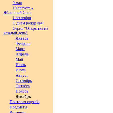
9 мая
19 августа -
Яблочный Спас
1 сентября
С днём рожденья!
Серия "Открытка на
каждый день"
Январь
Февраль
Март
Апрель
Май
Июнь
Июль
Август
Сентябрь
Октябрь
Ноябрь
Декабрь
Почтовая служба
Предметы
Растения