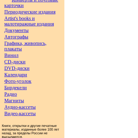
карточки
Периодические издания
Artist's books и
малотиражные издания
Документы
Автографы
Графика, живопись,
плакаты
Винил
CD-диски
DVD-диски
Календари
Фото-уголок
Бирдекели
Радио
Магниты
Аудио-кассеты
Видео-кассеты
Книги, открытки и другие печатные
материалы, изданные более 100 лет
назад, за пределы России не
высылаются.