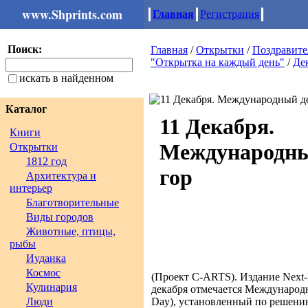
www.Shprints.com
Главная
Регистрация
Поиск:
Главная
/
Открытки
/
Поздравит
"Открытка на каждый день"
/
Де
искать в найденном
Каталог
11 Декабря.
Книги
Международны
Открытки
1812 год
гор
Архитектура и
интерьер
Благотворительные
Виды городов
Животные, птицы,
рыбы
Иудаика
Космос
(Проект C-ARTS). Издание Next-Me
Кулинария
декабря отмечается Международны
Люди
Day), установленный по решен