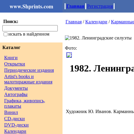
www.Shprints.com
Главная
Регистрация
Поиск:
Главная
/
Календари
/
Карманны
искать в найденном
Каталог
Фото:
Книги
Открытки
1982. Ленингр
Периодические издания
Artist's books и
малотиражные издания
Документы
Автографы
Графика, живопись,
плакаты
Художник Ю. Иванов. Карманный к
Винил
CD-диски
DVD-диски
Календари