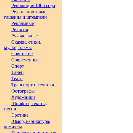
Революция 1905 года
Редкие почтовые
гашения и штемпели
Рекламные
Религия
Рукодельные
Сказки, стихи,
мультфильмы
Советские
Современные
Спорт
Танец
Театр
Транспорт и техника
Фотографы
Художники
Шрифты, тексты,
песни
Эротика
Юмор, карикатура,
комиксы
Конверты и почтовые