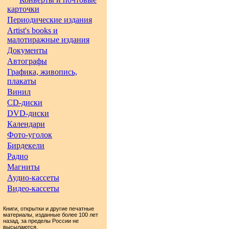
карточки
Периодические издания
Artist's books и
малотиражные издания
Документы
Автографы
Графика, живопись,
плакаты
Винил
CD-диски
DVD-диски
Календари
Фото-уголок
Бирдекели
Радио
Магниты
Аудио-кассеты
Видео-кассеты
Книги, открытки и другие печатные
материалы, изданные более 100 лет
назад, за пределы России не
высылаются.