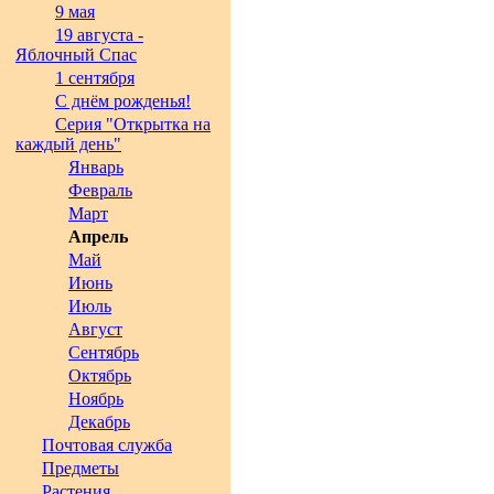
9 мая
19 августа -
Яблочный Спас
1 сентября
С днём рожденья!
Серия "Открытка на
каждый день"
Январь
Февраль
Март
Апрель
Май
Июнь
Июль
Август
Сентябрь
Октябрь
Ноябрь
Декабрь
Почтовая служба
Предметы
Растения