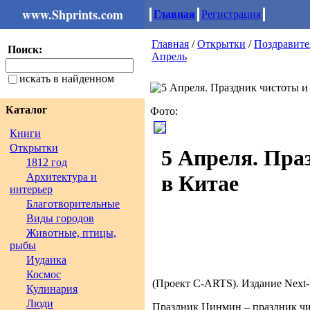
www.Shprints.com
Главная
Регистрация
Главная
/
Открытки
/
Поздравит
Поиск:
Апрель
искать в найденном
Каталог
Фото:
Книги
Открытки
5 Апреля. Пра
1812 год
Архитектура и
в Китае
интерьер
Благотворительные
Виды городов
Животные, птицы,
рыбы
Иудаика
Космос
(Проект C-ARTS). Издание Next-M
Кулинария
Люди
Праздник Цинмин – праздник чис