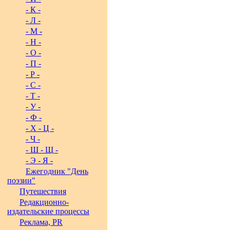
- К -
- Л -
- М -
- Н -
- О -
- П -
- Р -
- С -
- Т -
- У -
- Ф -
- Х - Ц -
- Ч -
- Ш - Щ -
- Э - Я -
Ежегодник "День
поэзии"
Путешествия
Редакционно-
издательские процессы
Реклама, PR