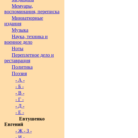
Мемуары,
воспоминания, переписка
Миниатюрные
издания
Музыка
Наука, техника и
военное дело
Ноты
Переплетное дело и
реставрация
Политика
Поэзия
- А -
- Б -
- В -
- Г -
- Д -
- Е -
Евтушенко
Евгений
- Ж - З -
- И -