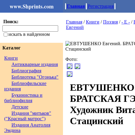
www.Shprints.com
Главная
Регистрация
Поиск:
Главная
/
Книги
/
Поэзия
/
- Е -
/
Евгений
искать в найденном
Каталог
Книги
Фото:
Антикварные издания
Библиография
Библиотека "Огонька"
Библиофильские
ЕВТУШЕНКО Е
издания
Букинистика и
БРАТСКАЯ ГЭ
библиофилия
Детские
Художник Вит
Издания "митьков"
Стацинский
("Красный матрос")
Издания Анатолия
Эмдина