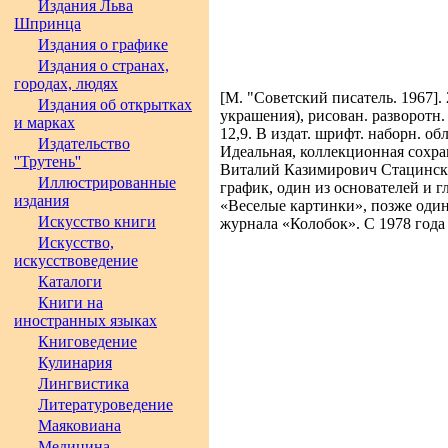
Издания Льва
Шпринца
Издания о графике
Издания о странах,
городах, людях
[М. "Советский писатель. 1967]. 23
Издания об открытках
украшения), рисован. разворотн. 
и марках
12,9. В издат. шрифт. наборн. о
Издательство
Идеальная, коллекционная сохра
''Трутень''
Виталий Казимирович Стацински
Иллюстрированные
график, один из основателей и 
издания
«Веселые картинки», позже один
Искусство книги
журнала «Колобок». С 1978 года
Искусство,
искусствоведение
Каталоги
Книги на
иностранных языках
Книговедение
Кулинария
Лингвистика
Литературоведение
Маяковиана
Медицина