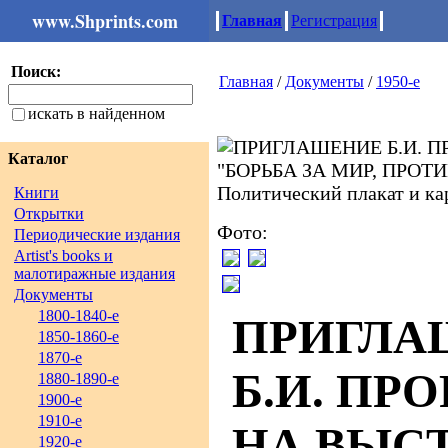
www.Shprints.com
Главная
Регистрация
Поиск:
Главная
/
Документы
/
1950-е
искать в найденном
Каталог
Книги
Открытки
Фото:
Периодические издания
Artist's books и
малотиражные издания
Документы
1800-1840-е
ПРИГЛА
1850-1860-е
1870-е
Б.И. ПР
1880-1890-е
1900-е
1910-е
НА ВЫС
1920-е