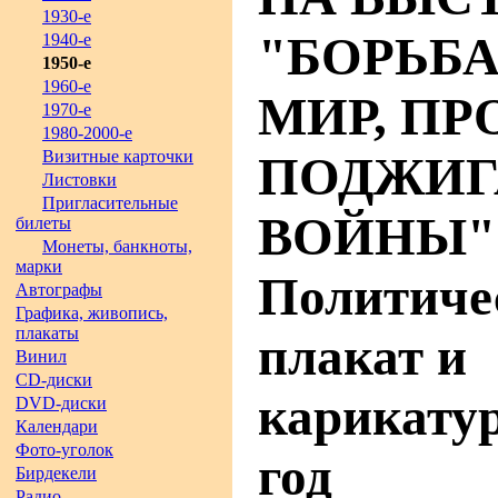
1930-е
"БОРЬБА
1940-е
1950-е
1960-е
МИР, ПР
1970-е
1980-2000-е
Визитные карточки
ПОДЖИГ
Листовки
Пригласительные
ВОЙНЫ"
билеты
Монеты, банкноты,
марки
Политиче
Автографы
Графика, живопись,
плакаты
плакат и
Винил
CD-диски
карикатур
DVD-диски
Календари
Фото-уголок
год
Бирдекели
Радио