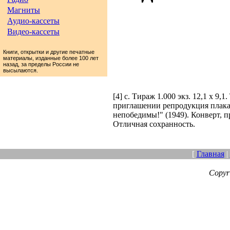
Магниты
Аудио-кассеты
Видео-кассеты
Книги, открытки и другие печатные
материалы, изданные более 100 лет
назад, за пределы России не
высылаются.
[4] с. Тираж 1.000 экз. 12,1 х 9,
приглашении репродукция плак
непобедимы!" (1949). Конверт, 
Отличная сохранность.
[
Главная
|
Copyr