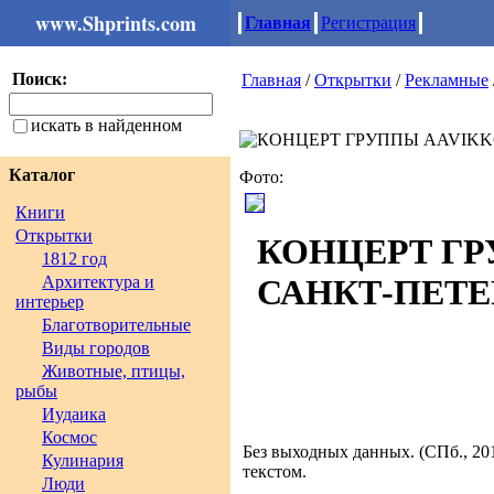
www.Shprints.com
Главная
Регистрация
Поиск:
Главная
/
Открытки
/
Рекламные
искать в найденном
Каталог
Фото:
Книги
Открытки
КОНЦЕРТ ГРУ
1812 год
Архитектура и
САНКТ-ПЕТЕ
интерьер
Благотворительные
Виды городов
Животные, птицы,
рыбы
Иудаика
Космос
Без выходных данных. (СПб., 201
Кулинария
текстом.
Люди