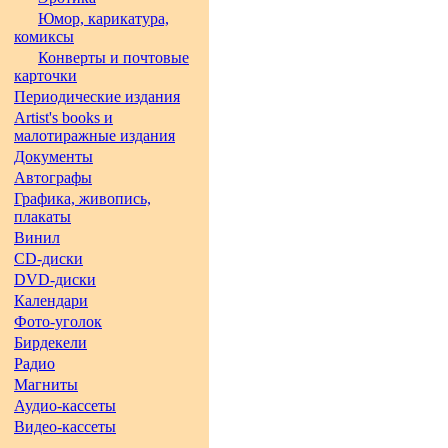
Юмор, карикатура,
комиксы
Конверты и почтовые
карточки
Периодические издания
Artist's books и
малотиражные издания
Документы
Автографы
Графика, живопись,
плакаты
Винил
CD-диски
DVD-диски
Календари
Фото-уголок
Бирдекели
Радио
Магниты
Аудио-кассеты
Видео-кассеты