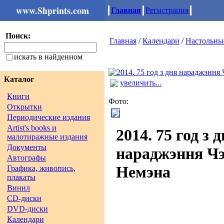
www.Shprints.com
Главная
Регистрация
Поиск:
Главная
/
Календари
/
Настольны
искать в найденном
Каталог
увеличить...
Книги
Фото:
Открытки
Периодические издания
Artist's books и
2014. 75 год з 
малотиражные издания
Документы
нараджэння Ч
Автографы
Немэна
Графика, живопись,
плакаты
Винил
CD-диски
DVD-диски
Календари