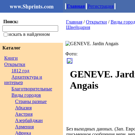
www.Shprints.com
Главная
Регистрация
Поиск:
Главная
/
Открытки
/
Виды горо
Швейцария
искать в найденном
Каталог
Фото:
Книги
Открытки
1812 год
GENEVE. Jard
Архитектура и
интерьер
Angais
Благотворительные
Виды городов
Страны разные
Абхазия
Австрия
Азербайджан
Армения
Без выходных данных. (Зап. Европ
Африка
письменное сообщение черн. че