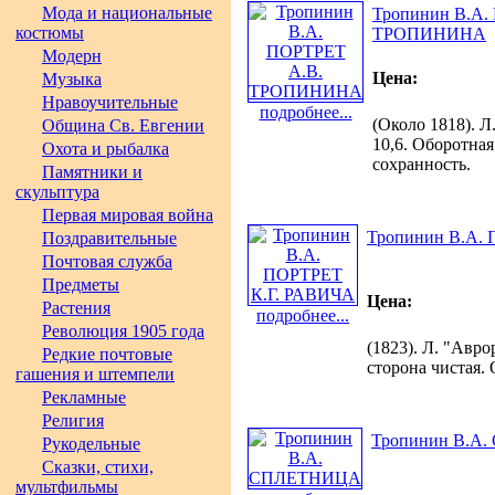
Мода и национальные
Тропинин В.А.
костюмы
ТРОПИНИНА
Модерн
Цена:
Музыка
Нравоучительные
подробнее...
(Около 1818). Л
Община Св. Евгении
10,6. Оборотная
Охота и рыбалка
сохранность.
Памятники и
скульптура
Первая мировая война
Тропинин В.А.
Поздравительные
Почтовая служба
Предметы
Цена:
Растения
подробнее...
Революция 1905 года
(1823). Л. "Авро
Редкие почтовые
сторона чистая.
гашения и штемпели
Рекламные
Религия
Тропинин В.А
Рукодельные
Сказки, стихи,
мультфильмы