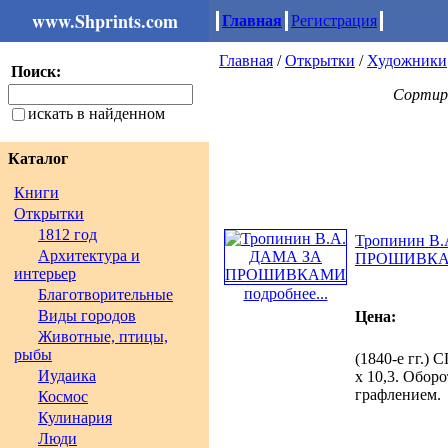
www.Shprints.com
Главная
Регистрация
Главная
/
Открытки
/
Художники
Поиск:
Сортир
искать в найденном
Каталог
Книги
Открытки
1812 год
Тропинин В
Архитектура и
ПРОШИВК
интерьер
подробнее...
Благотворительные
Виды городов
Цена:
Животные, птицы,
рыбы
(1840-е гг.) 
Иудаика
х 10,3. Обор
графлением.
Космос
Кулинария
Люди