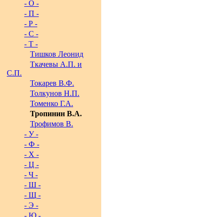
- О -
- П -
- Р -
- С -
- Т -
Тишков Леонид
Ткачевы А.П. и
С.П.
Токарев В.Ф.
Толкунов Н.П.
Томенко Г.А.
Тропинин В.А.
Трофимов В.
- У -
- Ф -
- Х -
- Ц -
- Ч -
- Ш -
- Щ -
- Э -
- Ю -