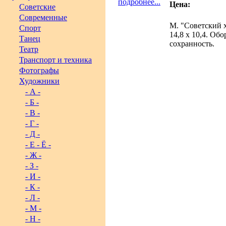
подробнее...
Цена:
Советские
Современные
М. "Советский х
Спорт
14,8 х 10,4. Об
Танец
сохранность.
Театр
Транспорт и техника
Фотографы
Художники
- А -
- Б -
- В -
- Г -
- Д -
- Е - Ё -
- Ж -
- З -
- И -
- К -
- Л -
- М -
- Н -