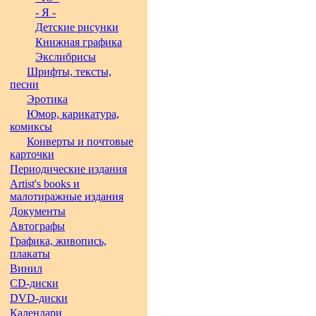
- Я -
Детские рисунки
Книжная графика
Экслибрисы
Шрифты, тексты,
песни
Эротика
Юмор, карикатура,
комиксы
Конверты и почтовые
карточки
Периодические издания
Artist's books и
малотиражные издания
Документы
Автографы
Графика, живопись,
плакаты
Винил
CD-диски
DVD-диски
Календари