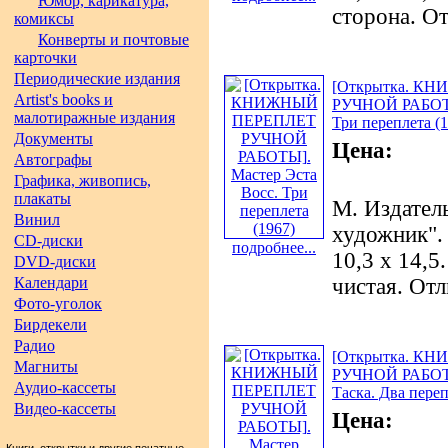
Юмор, карикатура,
сторона. О
комиксы
Конверты и почтовые
карточки
Периодические издания
[Открытка. К
Artist's books и
РУЧНОЙ РАБОТЫ
малотиражные издания
Три переплета (1
Документы
Цена:
Автографы
Графика, живопись,
плакаты
М. Издател
Винил
художник". 
CD-диски
подробнее...
10,3 х 14,5
DVD-диски
Календари
чистая. Отл
Фото-уголок
Бирдекели
Радио
[Открытка. К
Магниты
РУЧНОЙ РАБОТЫ
Аудио-кассеты
Таска. Два переп
Видео-кассеты
Цена: