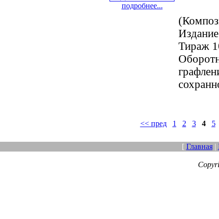
подробнее...
(Композ
Издание
Тираж 10
Оборотн
графлен
сохранн
<< пред
1
2
3
4
5
[
Главная
|
Copyr