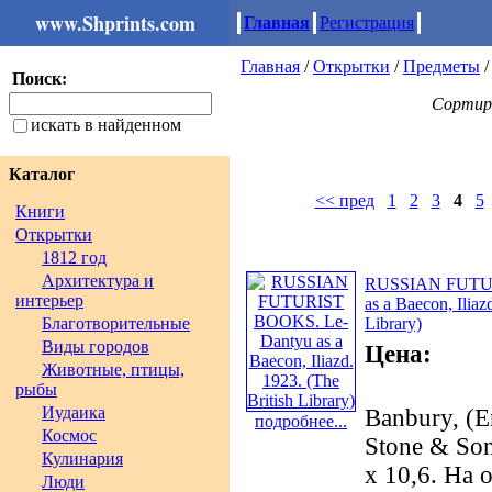
www.Shprints.com
Главная
Регистрация
Главная
/
Открытки
/
Предметы
Поиск:
Сортир
искать в найденном
Каталог
<< пред
1
2
3
4
5
Книги
Открытки
1812 год
Архитектура и
RUSSIAN FUTUR
интерьер
as a Baecon, Iliaz
Благотворительные
Library)
Виды городов
Цена:
Животные, птицы,
рыбы
Иудаика
Banbury, (E
подробнее...
Космос
Stone & Son 
Кулинария
х 10,6. На
Люди