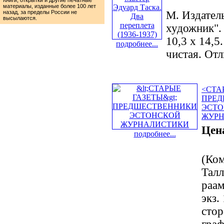
Книги, открытки и другие печатные
материалы, изданные более 100 лет
назад, за пределы России не
М. Издател
высылаются.
художник". 
10,3 х 14,5
подробнее...
чистая. Отл
<СТА
ПРЕ
ЭСТ
ЖУР
Цен
подробнее...
(Ком
Талл
раам
экз.
стор