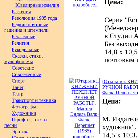
Цена:
подробнее...
Ювелирные изделия
Растения
Революция 1905 года
Серия "Ест
Редкие почтовые
(Менеджер
гашения и штемпели
в Студии А
Рекламные
Без выходн
Религия
Рукодельные
14,8 х 10,
Сказки, стихи,
почтовым 
мультфильмы
Советские
Современные
Спорт
[Открытка. К
РУЧНОЙ РАБОТЫ
Танец
Фалк. Переплет 
Театр
Цена:
Транспорт и техника
Фотографы
Художники
М. Издател
Шрифты, тексты,
песни
художник". 
Эротика
14,5 х 10,3
подробнее...