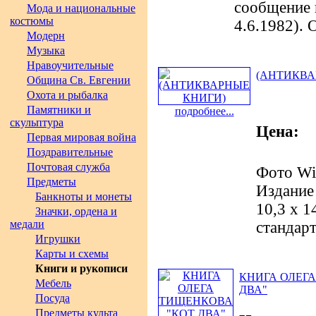
сообщение 
Мода и национальные
костюмы
4.6.1982). 
Модерн
Музыка
Нравоучительные
(АНТИКВА
Община Св. Евгении
Охота и рыбалка
Памятники и
подробнее...
скульптура
Цена:
Первая мировая война
Поздравительные
Почтовая служба
Фото Wil
Предметы
Издание 
Банкноты и монеты
10,3 х 1
Значки, ордена и
медали
стандар
Игрушки
Карты и схемы
Книги и рукописи
КНИГА ОЛЕГ
Мебель
ДВА"
Посуда
Предметы культа