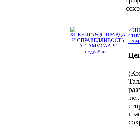
граф
сохр
<КН
СПР
ТАМ
подробнее...
Цен
(Ко
Тал
раа
экз
сто
гра
сох