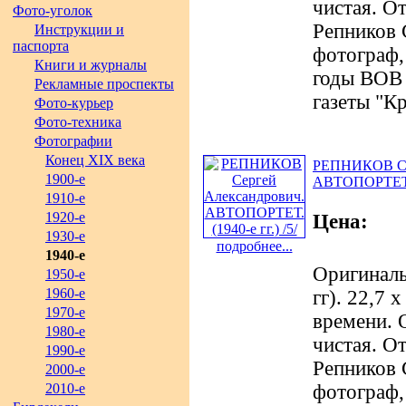
чистая. О
Фото-уголок
Репников 
Инструкции и
паспорта
фотограф,
Книги и журналы
годы ВОВ 
Рекламные проспекты
газеты "Кр
Фото-курьер
Фото-техника
Фотографии
Конец XIX века
РЕПНИКОВ Сер
1900-е
АВТОПОРТЕТ. (
1910-е
1920-е
Цена:
1930-е
подробнее...
1940-е
Оригиналь
1950-е
1960-е
гг). 22,7 
1970-е
времени. 
1980-е
чистая. О
1990-е
Репников 
2000-е
2010-е
фотограф,