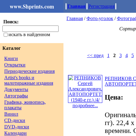
www.Shprints.com
Главная
Регистрация
Главная
/
Фото-уголок
/
Фотогра
Поиск:
Сортир
искать в найденном
Каталог
<< пред
1
2
3
4
5
Книги
Открытки
Периодические издания
Artist's books и
РЕПНИКОВ Сер
малотиражные издания
АВТОПОРТЕТ. (
Документы
Автографы
Цена:
Графика, живопись,
подробнее...
плакаты
Оригиналь
Винил
CD-диски
гг). 22,4 
DVD-диски
времени. 
Календари