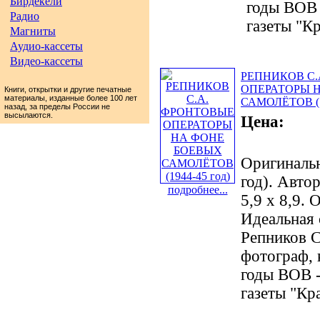
Бирдекели
годы ВОВ 
Радио
газеты "Кр
Магниты
Аудио-кассеты
Видео-кассеты
РЕПНИКОВ С.
ОПЕРАТОРЫ 
Книги, открытки и другие печатные
материалы, изданные более 100 лет
САМОЛЁТОВ (19
назад, за пределы России не
высылаются.
Цена:
Оригиналь
год). Авто
подробнее...
5,9 х 8,9.
Идеальная 
Репников С
фотограф, 
годы ВОВ 
газеты "Кра