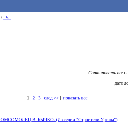
/
- Ч -
Сортировать по
: 
дате д
1
2
3
след >>
|
показать все
 КОМСОМОЛЕЦ В. БЫЧКО. (Из серии "Строители Ургала")