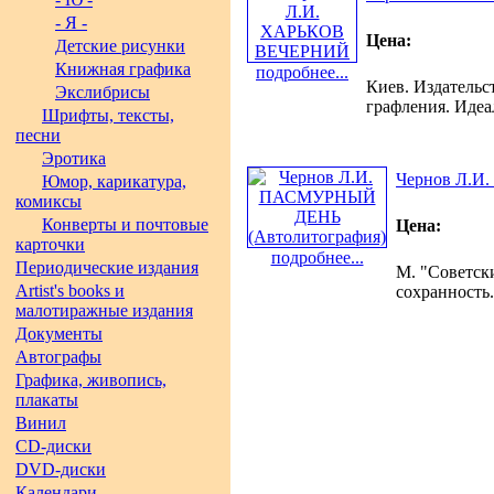
- Я -
Цена:
Детские рисунки
Книжная графика
подробнее...
Киев. Издательст
Экслибрисы
графления. Идеа
Шрифты, тексты,
песни
Эротика
Чернов Л.И
Юмор, карикатура,
комиксы
Конверты и почтовые
Цена:
карточки
подробнее...
Периодические издания
М. "Советски
Artist's books и
сохранность.
малотиражные издания
Документы
Автографы
Графика, живопись,
плакаты
Винил
CD-диски
DVD-диски
Календари