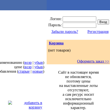
Логин:
Пароль:
Забыли пароль?
Регистрация
Корзина
(нет товаров)
Оформить заказ >>
наименованию (
возр
|
убыв
)
цене (
возр
|
убыв
)
обавления (
старые
|
новые
)
Сайт в настоящее время
не обновляется,
поэтому цены
на выставленные лоты
отсутствуют,
а сам ресурс носит
исключительно
информационный
характер.