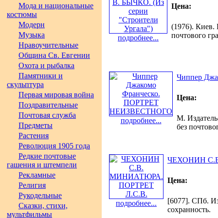
Мода и национальные
Цена:
костюмы
Модерн
(1976). Киев.
Музыка
почтового гр
подробнее...
Нравоучительные
Община Св. Евгении
Охота и рыбалка
Памятники и
Чиппер Дж
скульптура
Первая мировая война
Цена:
Поздравительные
Почтовая служба
М. Издатель
подробнее...
Предметы
без почтово
Растения
Революция 1905 года
Редкие почтовые
ЧЕХОНИН С.В
гашения и штемпели
Рекламные
Цена:
Религия
Рукодельные
[6077]. СПб. И
подробнее...
Сказки, стихи,
сохранность.
мультфильмы