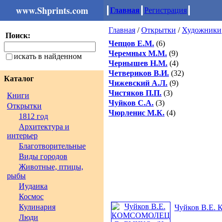
www.Shprints.com
Главная
Регистрация
Главная
/
Открытки
/
Художники
Поиск:
Чепцов Е.М.
(6)
Черемных М.М.
(9)
искать в найденном
Чернышев Н.М.
(4)
Четвериков В.И.
(32)
Каталог
Чижевский А.Л.
(9)
Чистяков П.П.
(3)
Книги
Чуйков С.А.
(3)
Открытки
Чюрленис М.К.
(4)
1812 год
Архитектура и
интерьер
Благотворительные
Виды городов
Животные, птицы,
рыбы
Иудаика
Космос
Кулинария
Чуйков В.Е.
Люди