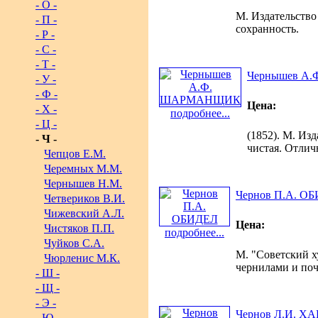
- О -
М. Издательство 
- П -
сохранность.
- Р -
- С -
- Т -
Чернышев А
- У -
- Ф -
Цена:
- Х -
подробнее...
- Ц -
(1852). М. Изд
- Ч -
чистая. Отлич
Чепцов Е.М.
Черемных М.М.
Чернышев Н.М.
Чернов П.А. О
Четвериков В.И.
Чижевский А.Л.
Цена:
Чистяков П.П.
подробнее...
Чуйков С.А.
М. "Советский х
Чюрленис М.К.
чернилами и по
- Ш -
- Щ -
- Э -
Чернов Л.И. 
- Ю -