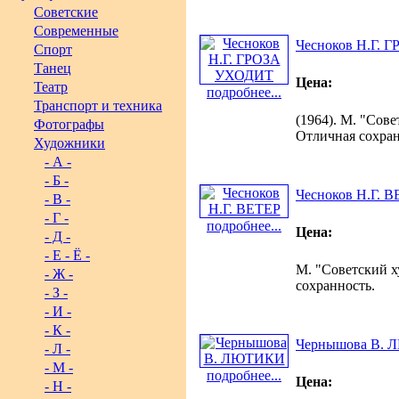
Советские
Современные
Чесноков Н.Г.
Спорт
Танец
Цена:
Театр
подробнее...
Транспорт и техника
(1964). М. "Сове
Фотографы
Отличная сохран
Художники
- А -
- Б -
Чесноков Н.Г. 
- В -
- Г -
подробнее...
Цена:
- Д -
- Е - Ё -
М. "Советский ху
- Ж -
сохранность.
- З -
- И -
- К -
Чернышова В.
- Л -
- М -
подробнее...
Цена:
- Н -