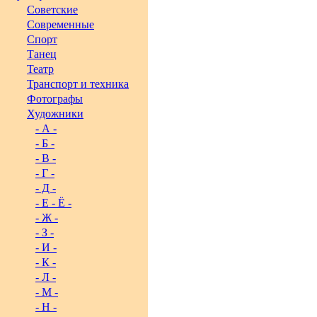
Советские
Современные
Спорт
Танец
Театр
Транспорт и техника
Фотографы
Художники
- А -
- Б -
- В -
- Г -
- Д -
- Е - Ё -
- Ж -
- З -
- И -
- К -
- Л -
- М -
- Н -