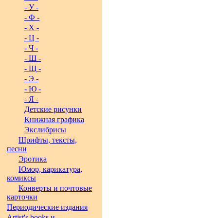
- У -
- Ф -
- Х -
- Ц -
- Ч -
- Ш -
- Щ -
- Э -
- Ю -
- Я -
Детские рисунки
Книжная графика
Экслибрисы
Шрифты, тексты,
песни
Эротика
Юмор, карикатура,
комиксы
Конверты и почтовые
карточки
Периодические издания
Artist's books и