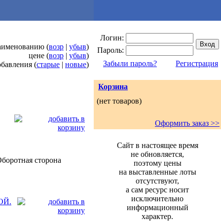
Логин:
наименованию (
возр
|
убыв
)
Пароль:
цене (
возр
|
убыв
)
Забыли пароль?
Регистрация
обавления (
старые
|
новые
)
Корзина
(нет товаров)
Оформить заказ >>
Сайт в настоящее время
не обновляется,
 Оборотная сторона
поэтому цены
на выставленные лоты
отсутствуют,
а сам ресурс носит
исключительно
ОЙ.
информационный
характер.