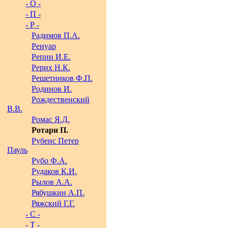
- О -
- П -
- Р -
Радимов П.А.
Ренуар
Репин И.Е.
Рерих Н.К.
Решетников Ф.П.
Родинов И.
Рождественский
В.В.
Ромас Я.Д.
Ротари П.
Рубенс Петер
Пауль
Рубо Ф.А.
Рудаков К.И.
Рылов А.А.
Рябушкин А.П.
Ряжский Г.Г.
- С -
- Т -