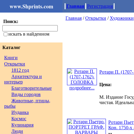
www.Shprints.com
Главная
Регистрация
Главная
/
Открытки
/
Художники
Поиск:
искать в найденном
Каталог
Книги
Открытки
1812 год
Ротари П. (170
Архитектура и
интерьер
Цена:
подробнее...
Благотворительные
Виды городов
М. Издание Госуд
Животные, птицы,
чистая. Идеальн
рыбы
Иудаика
Космос
Ротари Пь
Кулинария
Кон. 1750-х 
Люди