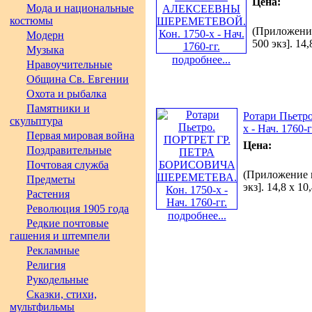
Цена:
Мода и национальные
костюмы
(Приложение
Модерн
500 экз]. 14
Музыка
подробнее...
Нравоучительные
Община Св. Евгении
Охота и рыбалка
Памятники и
Ротари Пьет
скульптура
х - Нач. 1760-г
Первая мировая война
Цена:
Поздравительные
Почтовая служба
(Приложение к
Предметы
экз]. 14,8 х 1
Растения
Революция 1905 года
подробнее...
Редкие почтовые
гашения и штемпели
Рекламные
Религия
Рукодельные
Сказки, стихи,
мультфильмы