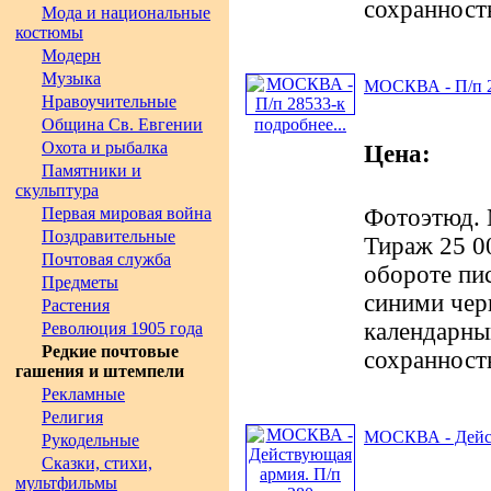
сохранност
Мода и национальные
костюмы
Модерн
Музыка
МОСКВА - П/п 2
Нравоучительные
Община Св. Евгении
подробнее...
Охота и рыбалка
Цена:
Памятники и
скульптура
Первая мировая война
Фотоэтюд. М
Поздравительные
Тираж 25 00
Почтовая служба
обороте пи
Предметы
синими чер
Растения
календарны
Революция 1905 года
Редкие почтовые
сохранност
гашения и штемпели
Рекламные
Религия
МОСКВА - Дейст
Рукодельные
Сказки, стихи,
мультфильмы