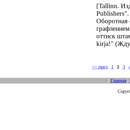
[Tallinn. И
Publishers".
Оборотная 
графлением
оттиск штам
kirja!" (Жд
<< пред
1
2
3
[
Главная
|
Copyr