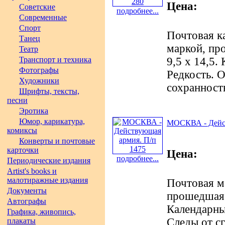
Цена:
Советские
подробнее...
Современные
Спорт
Почтовая к
Танец
маркой, про
Театр
Транспорт и техника
9,5 х 14,5.
Фотографы
Редкость. 
Художники
сохранност
Шрифты, тексты,
песни
Эротика
Юмор, карикатура,
МОСКВА - Дейст
комиксы
Конверты и почтовые
карточки
Цена:
подробнее...
Периодические издания
Artist's books и
малотиражные издания
Почтовая м
Документы
прошедшая п
Автографы
Календарны
Графика, живопись,
Следы от с
плакаты