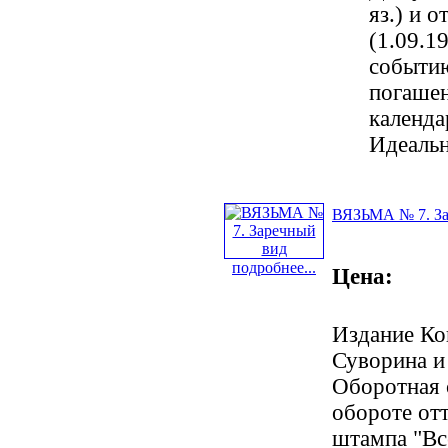
яз.) и 
(1.09.1
событию
погаше
календ
Идеальн
ВЯЗЬМА № 7. За
подробнее...
Цена:
Издание Ко
Суворина и 
Оборотная 
обороте от
штампа "Вс