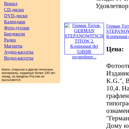
Винил
Удовлетвор
CD-диски
DVD-диски
Календари
Герман Ти
Фото-уголок
STEPANOW
Бирдекели
Kosmonaut 
Радио
Магниты
Цена:
Аудио-кассеты
подробнее...
Видео-кассеты
Фотоотк
Книги, открытки и другие печатные
Издание
материалы, изданные более 100 лет
назад, за пределы России не
K.G.", B
высылаются.
10,4. Н
графлен
типогра
ознамен
"Герман
Дому юн