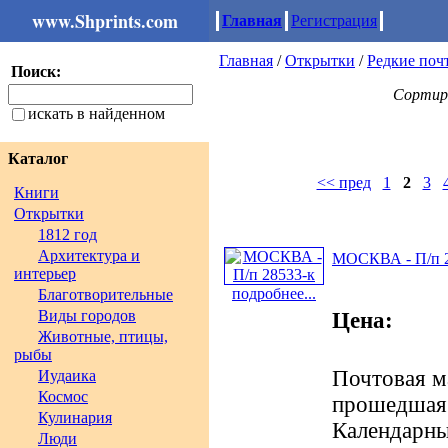
www.Shprints.com
Главная
Регистрация
Главная
/
Открытки
/
Редкие поч
Поиск:
Сортир
искать в найденном
Каталог
<< пред
1
2
3
Книги
Открытки
1812 год
Архитектура и
МОСКВА - П/п 2
интерьер
подробнее...
Благотворительные
Виды городов
Цена:
Животные, птицы,
рыбы
Почтовая м
Иудаика
Космос
прошедшая п
Кулинария
Календарны
Люди